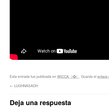
Esta entrada fue publicada en
WICCA ☽✪☾
. Guarda el
enlace
←
LUGHNASADH
Deja una respuesta