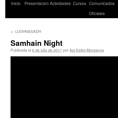
Saltar
Inicio
Presentacion
Actividades
Cursos
Comunicados
al
Oficiales
contenido
←
LUGHNASADH
Samhain Night
Publicada el
6 de julio de 2011
por
Api Keltoi Morganna