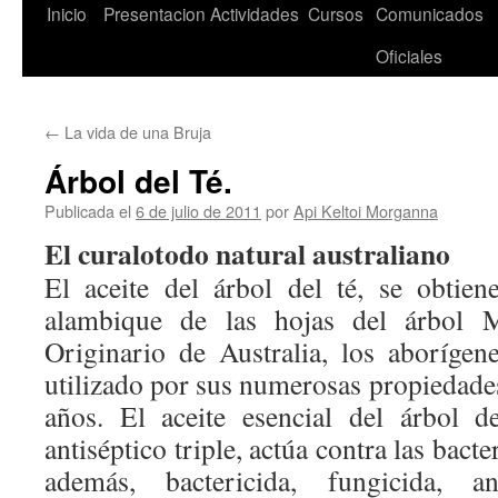
Saltar
Inicio
Presentacion
Actividades
Cursos
Comunicados
al
Oficiales
contenido
←
La vida de una Bruja
Árbol del Té.
Publicada el
6 de julio de 2011
por
Api Keltoi Morganna
El curalotodo natural australiano
El aceite del árbol del té, se obtien
alambique de las hojas del árbol Me
Originario de Australia, los aborígen
utilizado por sus numerosas propiedade
años. El aceite esencial del árbol d
antiséptico triple, actúa contra las bacte
además, bactericida, fungicida, anti