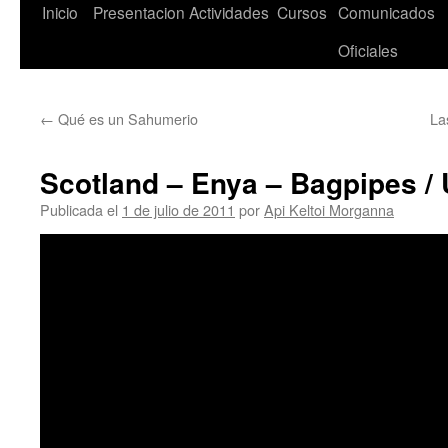
Saltar
Inicio
Presentacion
Actividades
Cursos
Comunicados
al
Oficiales
contenido
←
Qué es un Sahumerio
La
Scotland – Enya – Bagpipes / 
Publicada el
1 de julio de 2011
por
Api Keltoi Morganna