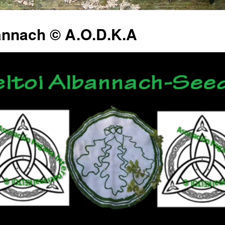
annach © A.O.D.K.A