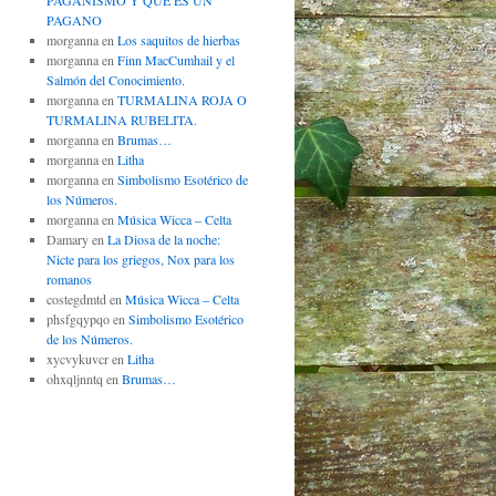
PAGANISMO Y QUÉ ES UN
PAGANO
morganna
en
Los saquitos de hierbas
morganna
en
Finn MacCumhail y el
Salmón del Conocimiento.
morganna
en
TURMALINA ROJA O
TURMALINA RUBELITA.
morganna
en
Brumas…
morganna
en
Litha
morganna
en
Simbolismo Esotérico de
los Números.
morganna
en
Música Wicca – Celta
Damary
en
La Diosa de la noche:
Nicte para los griegos, Nox para los
romanos
costegdmtd
en
Música Wicca – Celta
phsfgqypqo
en
Simbolismo Esotérico
de los Números.
xycvykuvcr
en
Litha
ohxqljnntq
en
Brumas…