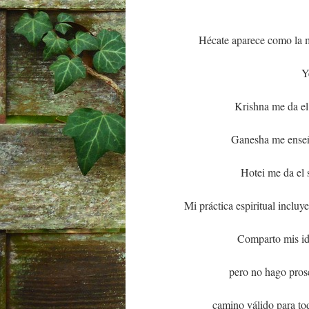
Hécate aparece como la 
Y
Krishna me da el 
Ganesha me enseña
Hotei me da el s
Mi práctica espiritual inclu
Comparto mis ide
pero no hago pros
camino válido para t