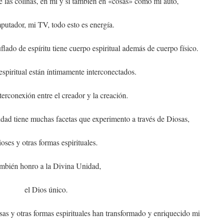
de las colinas, en mí y si también en «cosas» como mi auto,
putador, mi TV, todo esto es energía.
flado de espíritu tiene cuerpo espiritual además de cuerpo físico.
 espiritual están íntimamente interconectados.
terconexión entre el creador y la creación.
ad tiene muchas facetas que experimento a través de Diosas,
ioses y otras formas espirituales.
mbién honro a la Divina Unidad,
el Dios único.
as y otras formas espirituales han transformado y enriquecido mi