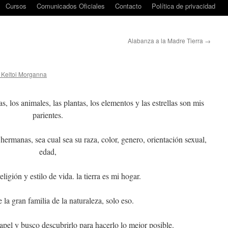
Cursos
Comunicados Oficiales
Contacto
Política de privacidad
Alabanza a la Madre Tierra
→
 Keltoi Morganna
as, los animales, las plantas, los elementos y las estrellas son mis
parientes.
rmanas, sea cual sea su raza, color, genero, orientación sexual,
edad,
ligión y estilo de vida. la tierra es mi hogar.
 la gran familia de la naturaleza, solo eso.
pel y busco descubrirlo para hacerlo lo mejor posible.