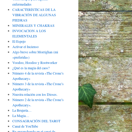
enfermedades
CARACTERÍSTICAS DE LA
VIBRACIÓN DE ALGUNAS
PIEDRAS
MINERALES Y CHAKRAS
INVOCACION A LOS
ELEMENTALES
El Espejo
Activar el Incienso
Algo breve sobre Morrighan (mi
«preferida»)
Voodoo, Hoodoo y Rootworker
¿Qué es la magia del caos?
Número 4 de la revista «The Crone’s
Apothecary»
Número 3 de la revista «The Crone’s
Apothecary»
Nuestra relación con los Dioses.
Número 2 de la revista «The Crone’s
Apothecary».
La Brujería…
La Magia…
CONSAGRACIÓN DEL TAROT
Canal de YouTube
Re-enganchando en el canal de