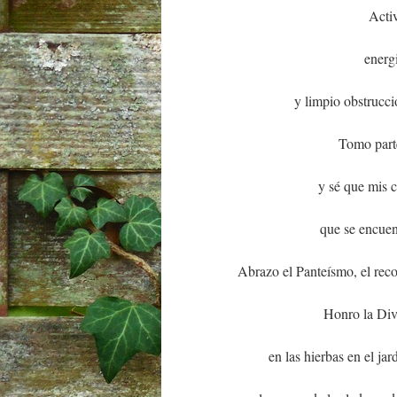
Acti
energ
y limpio obstrucc
Tomo parte
y sé que mis c
que se encue
Abrazo el Panteísmo, el reco
Honro la Divi
en las hierbas en el jar