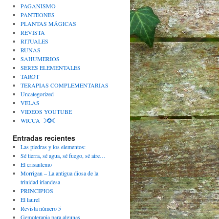
PAGANISMO
PANTEONES
PLANTAS MÁGICAS
REVISTA
RITUALES
RUNAS
SAHUMERIOS
SERES ELEMENTALES
TAROT
TERAPIAS COMPLEMENTARIAS
Uncategorized
VELAS
VIDEOS YOUTUBE
WICCA ☽✪☾
Entradas recientes
Las piedras y los elementos:
Sé tierra, sé agua, sé fuego, sé aire…
El crisantemo
Morrigan – La antigua diosa de la
trinidad irlandesa
PRINCIPIOS
El laurel
Revista número 5
Gemoterapia para algunas