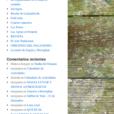
youtube
Sal negra.
Broche de Luckenbooth.
Fold celta.
Cuarzos maestros
Los Pictos
Las Aguas en brujería
REVISTA
El Arte Tradicional
ORÍGENES DEL PAGANISMO
La unión de Dagda y Morrighan
Comentarios recientes
Malissa Krieger
en
Tuatha Dé Danann
morganna
en
Calendario de
Actividades
Zeneida
en
Calendario de Actividades
morganna
en
MAGIA LUNAR Y
SIGNOS ASTROLÓGICOS
morganna
en
Oración a Morrighan
morganna
en
Sabbat de Yule – 21 de
Diciembre
morganna
en
Luna Azul
morganna
en
QUÉ ES EL