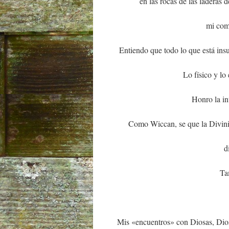
en las rocas de las laderas 
mi com
Entiendo que todo lo que está insu
Lo físico y lo
Honro la in
Como Wiccan, se que la Divinid
d
Ta
Mis «encuentros» con Diosas, Dios