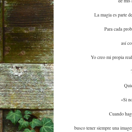
de mis 
La magia es parte de
Para cada prob
así c
Yo creo mi propia rea
Quie
«Si no
Cuando hago 
busco tener siempre una imagen