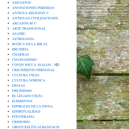
AMULETOS
ANOTACIONES PERDIDAS
ANTIGUA RELIGION ©
ANTIGUAS CIVILIZACIONES
ARCANNUM ©
ARTE TRADICIONAL
ÁSATRÚ
ASTROLOGÍA
BOTICA DE LA BRUJA
BRUJERÍA
CHAKRAS
CHAMANISMO
COVEN WICCA AVALON ☽✪☾
CRECIMIENTO PERSONAL
CULTURA CELTA
CULTURA NÓRDICA
DIOSAS
DRUIDISMO
EL LEGADO CELTA
ELEMENTOS
ESPIRALES DE LA DIOSA
ESPIRITUALIDAD
FITOTERAPIA
GRIMORIO
GROVE KELTOI ALBANNACH-