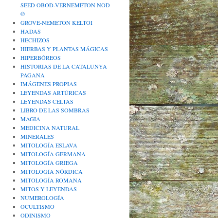
SEED OBOD-VERNEMETON NOD
©
GROVE-NEMETON KELTOI
HADAS
HECHIZOS
HIERBAS Y PLANTAS MÁGICAS
HIPERBÓREOS
HISTORIAS DE LA CATALUNYA
PAGANA
IMÁGENES PROPIAS
LEYENDAS ARTÚRICAS
LEYENDAS CELTAS
LIBRO DE LAS SOMBRAS
MAGIA
MEDICINA NATURAL
MINERALES
MITOLOGÍA ESLAVA
MITOLOGÍA GERMANA
MITOLOGÍA GRIEGA
MITOLOGÍA NÓRDICA
MITOLOGÍA ROMANA
MITOS Y LEYENDAS
NUMEROLOGÍA
OCULTISMO
ODINISMO