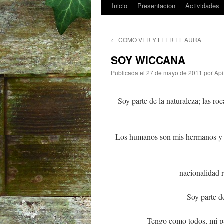
Inicio
Presentacion
Actividades
Saltar
al
←
COMO VER Y LEER EL AURA
contenido
SOY WICCANA
Publicada el
27 de mayo de 2011
por
Api
Soy parte de la naturaleza; las roc
Los humanos son mis hermanos y he
nacionalidad re
Soy parte de
Tengo como todos, mi pa