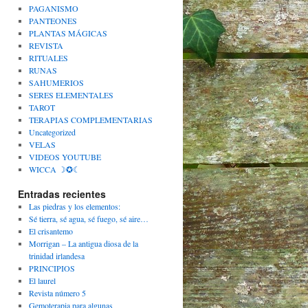
PAGANISMO
PANTEONES
PLANTAS MÁGICAS
REVISTA
RITUALES
RUNAS
SAHUMERIOS
SERES ELEMENTALES
TAROT
TERAPIAS COMPLEMENTARIAS
Uncategorized
VELAS
VIDEOS YOUTUBE
WICCA ☽✪☾
Entradas recientes
Las piedras y los elementos:
Sé tierra, sé agua, sé fuego, sé aire…
El crisantemo
Morrigan – La antigua diosa de la
trinidad irlandesa
PRINCIPIOS
El laurel
Revista número 5
Gemoterapia para algunas