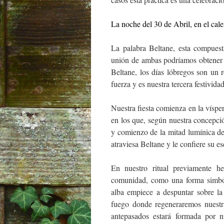
La noche del 30 de Abril, en el calen
La palabra Beltane, esta compuest
unión de ambas podríamos obtener
Beltane, los días lóbregos son un 
fuerza y es nuestra tercera festivida
Nuestra fiesta comienza en la víspe
en los que, según nuestra concepci
y comienzo de la mitad lumínica de
atraviesa Beltane y le confiere su e
En nuestro ritual previamente h
comunidad, como una forma simból
alba empiece a despuntar sobre l
fuego donde regeneraremos nuestra
antepasados estará formada por n