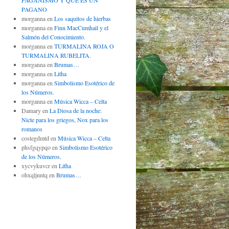
PAGANISMO Y QUÉ ES UN
PAGANO
morganna
en
Los saquitos de hierbas
morganna
en
Finn MacCumhail y el
Salmón del Conocimiento.
morganna
en
TURMALINA ROJA O
TURMALINA RUBELITA.
morganna
en
Brumas…
morganna
en
Litha
morganna
en
Simbolismo Esotérico de
los Números.
morganna
en
Música Wicca – Celta
Damary
en
La Diosa de la noche:
Nicte para los griegos, Nox para los
romanos
costegdmtd
en
Música Wicca – Celta
phsfgqypqo
en
Simbolismo Esotérico
de los Números.
xycvykuvcr
en
Litha
ohxqljnntq
en
Brumas…