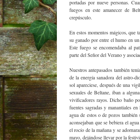
portadas por nueve personas. Cu
fuegos en este amanecer de Bel
crepúsculo.
En estos momentos mágicos, que ta
su ganado por entre el humo en un r
Este fuego se encomendaba al patr
parte del Señor del Verano y asocia
Nuestros antepasados también tenía
de la energía sanadora del astro-di
sol apareciese, después de una vigi
sexuales de Beltane, iban a alguna
vivificadores rayos. Dicho baño p
fuentes sagradas y manantiales en 
agua de estos o de pozos también s
aconsejaban que se bebiera el agua 
el rocío de la mañana y se adornaran
mayo, dejándose llevar por la festiv