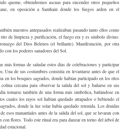
ando queme, obtendremos ascuas para encender otros pequeños
tane, en oposición a Samhain donde los fuegos arden en el
mbién nuestros antepasados realizaban pasando tanto ellos como
ito de limpieza y purificación, el fuego era y es símbolo divino.
onazgo del Dios Belenos (el brillante). Manifestación, por otra
do con los poderes sanadores del Sol.
n más formas de saludar estos días de celebraciones y participar
os; Una de sus costumbres consistía en levantarse antes de que el
lia en los bosques sagrados, donde habían participado en los ritos
 colina cercana para observar la salida del sol y bañarse en sus
odía tomarse también de una forma más simbólica, bañándose en
los cuales los rayos sol habían quedado atrapados o bebiendo el
agrados, donde la luz solar había quedado retenida. Los druidas
de esos manantiales antes de la salida del sol, que se lavaran con
 con flores. Todo este ritual era para danzar en torno del árbol de
idad estacional.