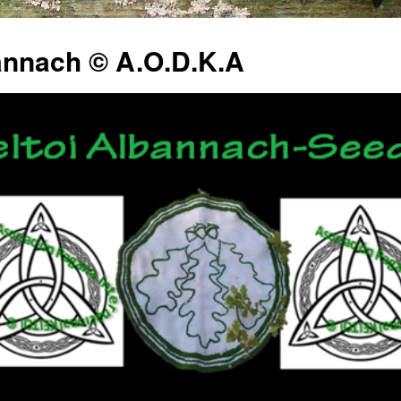
annach © A.O.D.K.A