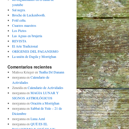
youtube
Sal negra.
Broche de Luckenbooth.
Fold celta.
Cuarzos maestros
Los Pictos
Las Aguas en brujería
REVISTA
El Arte Tradicional
ORÍGENES DEL PAGANISMO
La unión de Dagda y Morrighan
Comentarios recientes
Malissa Krieger
en
Tuatha Dé Danann
morganna
en
Calendario de
Actividades
Zeneida
en
Calendario de Actividades
morganna
en
MAGIA LUNAR Y
SIGNOS ASTROLÓGICOS
morganna
en
Oración a Morrighan
morganna
en
Sabbat de Yule – 21 de
Diciembre
morganna
en
Luna Azul
morganna
en
QUÉ ES EL