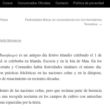
Cursos
Comunicados Oficiales
Contacto
Política de privacidad
 Pipes
Festividades Wicca, en concordancia con los Hemisferios
Terrestres:
→
Keltoi Morganna
Buenfuego
) es un antiguo día festivo irlandés celebrado el 1 de
ad se celebraba en Irlanda, Escocia y en la Isla de Man. En los
retaña y Cornualles había festividades similares el mismo día.
 prácticas folclóricas en las naciones celtas y en la diáspora,
 de renacimiento en recientes décadas.
dentro de las naciones celtas, pero que reclama parte de herencia
con una recogida nocturna en los campos de cultivo con antorchas
ran esparcidas por la tierra.