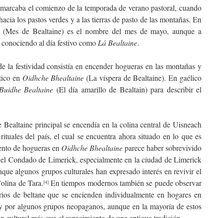
ne marcaba el comienzo de la temporada de verano pastoral, cuando
cia los pastos verdes y a las tierras de pasto de las montañas. En
(Mes de Bealtaine) es el nombre del mes de mayo, aunque a
, conociendo al día festivo como
Lá Bealtaine
.
de la festividad consistía en encender hogueras en las montañas y
ítico en
Oidhche Bhealtaine
(La víspera de Bealtaine). En gaélico
Buidhe Bealtaine
(El día amarillo de Bealtain) para describir el
e Bealtaine principal se encendía en la colina central de Uisneach
 rituales del país, el cual se encuentra ahora situado en lo que es
ento de hogueras en
Oidhche Bhealtaine
parece haber sobrevivido
n el Condado de Limerick, especialmente en la ciudad de Limerick
que algunos grupos culturales han expresado interés en revivir el
olina de Tara.
En tiempos modernos también se puede observar
[4]
rios de beltane que se encienden individualmente en hogares en
a y por algunos grupos neopaganos, aunque en la mayoría de estos
ón cultural más que el renacimiento de una antigua tradición.