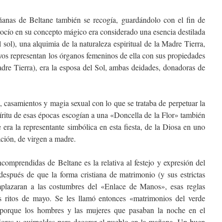
ñanas de Beltane también se recogía, guardándolo con el fin de
El rocío en su concepto mágico era considerado una esencia destilada
 sol), una alquimia de la naturaleza espiritual de la Madre Tierra,
yos representan los órganos femeninos de ella con sus propiedades
adre Tierra), era la esposa del Sol, ambas deidades, donadoras de
a, casamientos y magia sexual con lo que se trataba de perpetuar la
íritu de esas épocas escogían a una «Doncella de la Flor» también
a la representante simbólica en esta fiesta, de la Diosa en uno
ación, de virgen a madre.
comprendidas de Beltane es la relativa al festejo y expresión del
espués de que la forma cristiana de matrimonio (y sus estrictas
plazaran a las costumbres del «Enlace de Manos», esas reglas
s ritos de mayo. Se les llamó entonces «matrimonios del verde
porque los hombres y las mujeres que pasaban la noche en el
lores y guirnaldas para decorar el pueblo en la mañana. Un buen