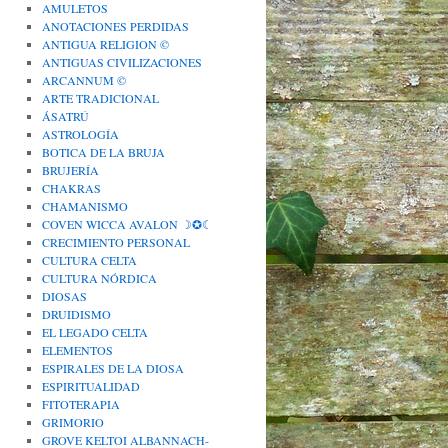
AMULETOS
ANOTACIONES PERDIDAS
ANTIGUA RELIGION ©
ANTIGUAS CIVILIZACIONES
ARCANNUM ©
ARTE TRADICIONAL
ÁSATRÚ
ASTROLOGÍA
BOTICA DE LA BRUJA
BRUJERÍA
CHAKRAS
CHAMANISMO
COVEN WICCA AVALON ☽✪☾
CRECIMIENTO PERSONAL
CULTURA CELTA
CULTURA NÓRDICA
DIOSAS
DRUIDISMO
EL LEGADO CELTA
ELEMENTOS
ESPIRALES DE LA DIOSA
ESPIRITUALIDAD
FITOTERAPIA
GRIMORIO
GROVE KELTOI ALBANNACH-