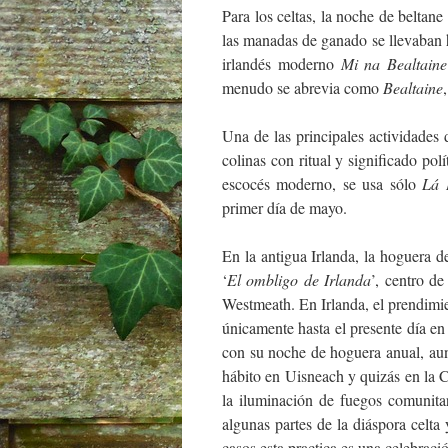
Para los celtas, la noche de belta
las manadas de ganado se llevaban ha
irlandés moderno
Mi na Bealtaine
menudo se abrevia como
Bealtaine
Una de las principales actividades 
colinas con ritual y significado pol
escocés moderno, se usa sólo
Lá 
primer día de mayo.
En la antigua Irlanda, la hoguera d
‘
El ombligo de Irlanda
’, centro de
Westmeath. En Irlanda, el prendimi
únicamente hasta el presente día e
con su noche de hoguera anual, aun
hábito en Uisneach y quizás en la C
la iluminación de fuegos comunita
algunas partes de la diáspora celt
casos esta practica es una celebraci