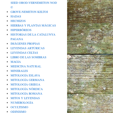
SEED OBOD-VERNEMETON NOD
©
GROVE-NEMETON KELTOI
HADAS
HECHIZOS
HIERBAS Y PLANTAS MÁGICAS
HIPERBÓREOS
HISTORIAS DE LA CATALUNYA
PAGANA
IMÁGENES PROPIAS
LEYENDAS ARTÚRICAS
LEYENDAS CELTAS
LIBRO DE LAS SOMBRAS
MAGIA
MEDICINA NATURAL
MINERALES
MITOLOGÍA ESLAVA
MITOLOGÍA GERMANA
MITOLOGÍA GRIEGA
MITOLOGÍA NÓRDICA
MITOLOGÍA ROMANA
MITOS Y LEYENDAS
NUMEROLOGÍA
OCULTISMO
ODINISMO