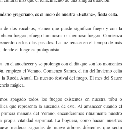
dario gregoriano, es el inicio de nuestro «Beltane», fiesta celta.
a de dos vocablos; «tane» que puede significar fuego y con la
 «buen fuego», «fuego luminoso» o «hermoso fuego». Comienza
recuerdo de los días pasados. La luz renace en el tiempo de más
d, donde el fuego es protagonista.
ra, en el anochecer y se prolonga con el día que son los momentos
ón, empieza el Verano. Comienza Samos, el fin del Invierno celta
 la Rueda Anual. Es nuestro festival del fuego. El mes del Sauce
sencia mágica.
emos apagado todos los fuegos existentes en nuestra tribu o
ica que representa la ausencia de éste. Al amanecer cuando el
a primera mañana del Verano, encenderemos ritualmente nuestro
 propia vitalidad espiritual. La hoguera, como hacían nuestros
ueve maderas sagradas de nueve árboles diferentes que serán