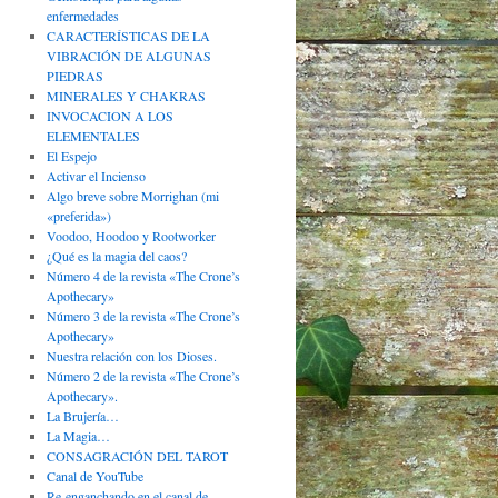
enfermedades
CARACTERÍSTICAS DE LA
VIBRACIÓN DE ALGUNAS
PIEDRAS
MINERALES Y CHAKRAS
INVOCACION A LOS
ELEMENTALES
El Espejo
Activar el Incienso
Algo breve sobre Morrighan (mi
«preferida»)
Voodoo, Hoodoo y Rootworker
¿Qué es la magia del caos?
Número 4 de la revista «The Crone’s
Apothecary»
Número 3 de la revista «The Crone’s
Apothecary»
Nuestra relación con los Dioses.
Número 2 de la revista «The Crone’s
Apothecary».
La Brujería…
La Magia…
CONSAGRACIÓN DEL TAROT
Canal de YouTube
Re-enganchando en el canal de