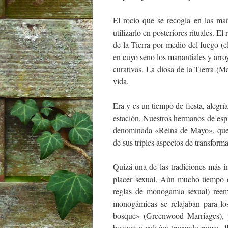
El rocío que se recogía en las ma
utilizarlo en posteriores rituales. 
de la Tierra por medio del fuego (el
en cuyo seno los manantiales y arro
curativas. La diosa de la Tierra (M
vida.
Era y es un tiempo de fiesta, alegrí
estación. Nuestros hermanos de esp
denominada «Reina de Mayo», que er
de sus triples aspectos de transform
Quizá una de las tradiciones más in
placer sexual. Aún mucho tiempo d
reglas de monogamia sexual) reem
monogámicas se relajaban para lo
bosque» (Greenwood Marriages), 
bosque y volvían trayendo ramas, f