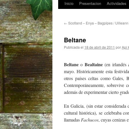
Inicio
Presentacion
Actividades
Saltar
al
←
Scotland – Enya – Bagpipes / Uilleann
contenido
Beltane
Publicada el
18 de abril de 2011
por
Api 
Beltane
Bealtaine
o
(en irlandés
mayo. Históricamente esta festivid
otros países celtas como Gales, B
Contemporáneamente, sobrevive con
además de experimentar cierto grado
En Galicia, (sin estar considerada 
cultural histórica), se celebraba 
llamadas
Fachucos
, cuyas cenizas e