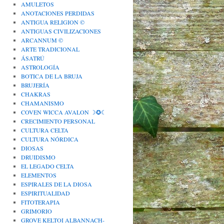
AMULETOS
ANOTACIONES PERDIDAS
ANTIGUA RELIGION ©
ANTIGUAS CIVILIZACIONES
ARCANNUM ©
ARTE TRADICIONAL
ÁSATRÚ
ASTROLOGÍA
BOTICA DE LA BRUJA
BRUJERÍA
CHAKRAS
CHAMANISMO
COVEN WICCA AVALON ☽✪☾
CRECIMIENTO PERSONAL
CULTURA CELTA
CULTURA NÓRDICA
DIOSAS
DRUIDISMO
EL LEGADO CELTA
ELEMENTOS
ESPIRALES DE LA DIOSA
ESPIRITUALIDAD
FITOTERAPIA
GRIMORIO
GROVE KELTOI ALBANNACH-