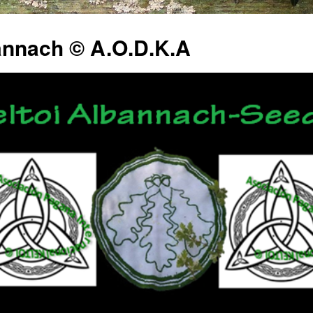
annach © A.O.D.K.A