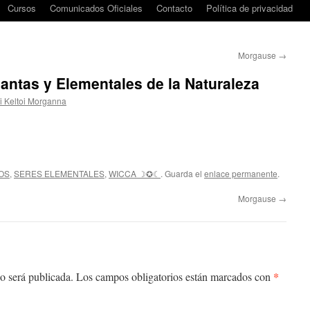
Cursos
Comunicados Oficiales
Contacto
Política de privacidad
Morgause
→
lantas y Elementales de la Naturaleza
i Keltoi Morganna
OS
,
SERES ELEMENTALES
,
WICCA ☽✪☾
. Guarda el
enlace permanente
.
Morgause
→
*
o será publicada.
Los campos obligatorios están marcados con