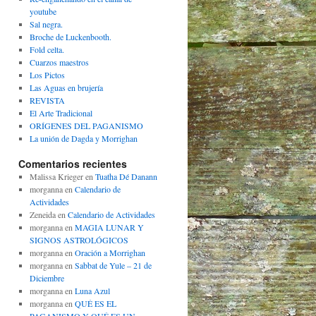
youtube
Sal negra.
Broche de Luckenbooth.
Fold celta.
Cuarzos maestros
Los Pictos
Las Aguas en brujería
REVISTA
El Arte Tradicional
ORÍGENES DEL PAGANISMO
La unión de Dagda y Morrighan
Comentarios recientes
Malissa Krieger
en
Tuatha Dé Danann
morganna
en
Calendario de
Actividades
Zeneida
en
Calendario de Actividades
morganna
en
MAGIA LUNAR Y
SIGNOS ASTROLÓGICOS
morganna
en
Oración a Morrighan
morganna
en
Sabbat de Yule – 21 de
Diciembre
morganna
en
Luna Azul
morganna
en
QUÉ ES EL