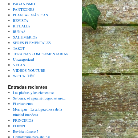
PAGANISMO
PANTEONES
PLANTAS MÁGICAS
REVISTA
RITUALES
RUNAS
SAHUMERIOS
SERES ELEMENTALES
TAROT
TERAPIAS COMPLEMENTARIAS
Uncategorized
VELAS
VIDEOS YOUTUBE
WICCA ☽✪☾
Entradas recientes
Las piedras y los elementos:
Sé tierra, sé agua, sé fuego, sé aire…
El crisantemo
Morrigan – La antigua diosa de la
trinidad irlandesa
PRINCIPIOS
El laurel
Revista número 5
Gemoterapia para algunas