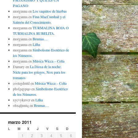
PAGANISMO Y QUÉ ES UN
PAGANO
morganna
en
Los saquitos de hierbas
morganna
en
Finn MacCumhail y el
Salmón del Conocimiento.
morganna
en
TURMALINA ROJA O
TURMALINA RUBELITA.
morganna
en
Brumas…
morganna
en
Litha
morganna
en
Simbolismo Esotérico de
los Números.
morganna
en
Música Wicca – Celta
Damary
en
La Diosa de la noche:
Nicte para los griegos, Nox para los
romanos
costegdmtd
en
Música Wicca – Celta
phsfgqypqo
en
Simbolismo Esotérico
de los Números.
xycvykuvcr
en
Litha
ohxqljnntq
en
Brumas…
marzo 2011
L
M
X
J
V
S
D
1
2
3
4
5
6