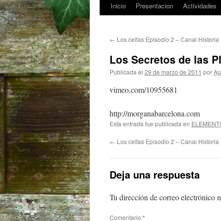
Inicio
Presentacion
Actividades
Saltar
al
←
Los celtas Episodio 2 – Canal Historia
contenido
Los Secretos de las P
Publicada el
29 de marzo de 2011
por
Ap
vimeo.com/10955681
http://morganabarcelona.com
Esta entrada fue publicada en
ELEMENT
←
Los celtas Episodio 2 – Canal Historia
Deja una respuesta
Tu dirección de correo electrónico n
Comentario
*