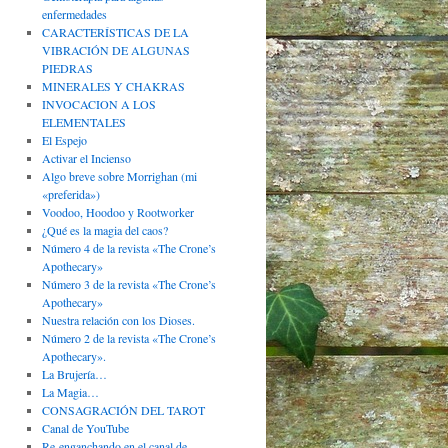
enfermedades
CARACTERÍSTICAS DE LA
VIBRACIÓN DE ALGUNAS
PIEDRAS
MINERALES Y CHAKRAS
INVOCACION A LOS
ELEMENTALES
El Espejo
Activar el Incienso
Algo breve sobre Morrighan (mi
«preferida»)
Voodoo, Hoodoo y Rootworker
¿Qué es la magia del caos?
Número 4 de la revista «The Crone’s
Apothecary»
Número 3 de la revista «The Crone’s
Apothecary»
Nuestra relación con los Dioses.
Número 2 de la revista «The Crone’s
Apothecary».
La Brujería…
La Magia…
CONSAGRACIÓN DEL TAROT
Canal de YouTube
Re-enganchando en el canal de