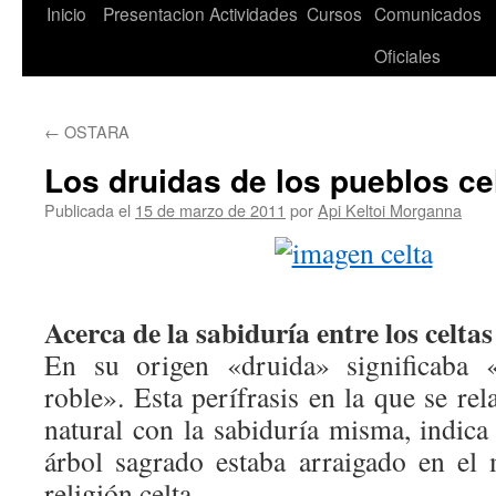
Saltar
Inicio
Presentacion
Actividades
Cursos
Comunicados
al
Oficiales
contenido
←
OSTARA
Los druidas de los pueblos ce
Publicada el
15 de marzo de 2011
por
Api Keltoi Morganna
Acerca de la sabiduría entre los celtas
En su origen «druida» significaba 
roble». Esta perífrasis en la que se re
natural con la sabiduría misma, indica
árbol sagrado estaba arraigado en el
religión celta.