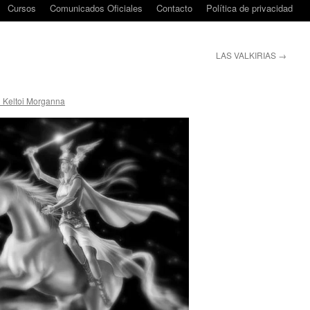
Cursos
Comunicados Oficiales
Contacto
Política de privacidad
LAS VALKIRIAS
→
i Keltoi Morganna