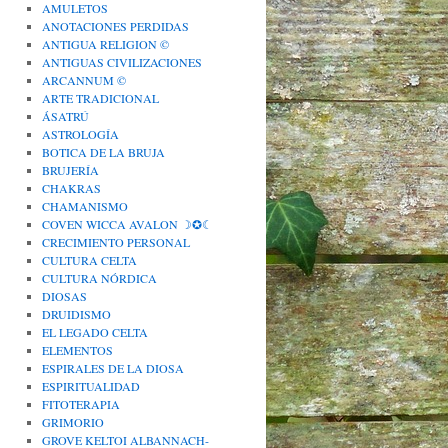
AMULETOS
ANOTACIONES PERDIDAS
ANTIGUA RELIGION ©
ANTIGUAS CIVILIZACIONES
ARCANNUM ©
ARTE TRADICIONAL
ÁSATRÚ
ASTROLOGÍA
BOTICA DE LA BRUJA
BRUJERÍA
CHAKRAS
CHAMANISMO
COVEN WICCA AVALON ☽✪☾
CRECIMIENTO PERSONAL
CULTURA CELTA
CULTURA NÓRDICA
DIOSAS
DRUIDISMO
EL LEGADO CELTA
ELEMENTOS
ESPIRALES DE LA DIOSA
ESPIRITUALIDAD
FITOTERAPIA
GRIMORIO
GROVE KELTOI ALBANNACH-