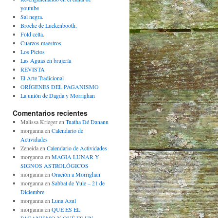
youtube
Sal negra.
Broche de Luckenbooth.
Fold celta.
Cuarzos maestros
Los Pictos
Las Aguas en brujería
REVISTA
El Arte Tradicional
ORÍGENES DEL PAGANISMO
La unión de Dagda y Morrighan
Comentarios recientes
Malissa Krieger
en
Tuatha Dé Danann
morganna
en
Calendario de
Actividades
Zeneida
en
Calendario de Actividades
morganna
en
MAGIA LUNAR Y
SIGNOS ASTROLÓGICOS
morganna
en
Oración a Morrighan
morganna
en
Sabbat de Yule – 21 de
Diciembre
morganna
en
Luna Azul
morganna
en
QUÉ ES EL