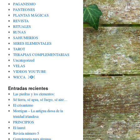
PAGANISMO
PANTEONES
PLANTAS MÁGICAS
REVISTA
RITUALES
RUNAS
SAHUMERIOS
SERES ELEMENTALES
TAROT
TERAPIAS COMPLEMENTARIAS
Uncategorized
VELAS
VIDEOS YOUTUBE
WICCA ☽✪☾
Entradas recientes
Las piedras y los elementos:
Sé tierra, sé agua, sé fuego, sé aire…
El crisantemo
Morrigan – La antigua diosa de la
trinidad irlandesa
PRINCIPIOS
El laurel
Revista número 5
Gemoterapia para algunas