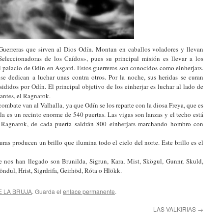
Guerreras que sirven al Dios Odín. Montan en caballos voladores y llevan
Seleccionadoras de los Caídos», pues su principal misión es llevar a los
el palacio de Odín en Asgard. Estos guerreros son conocidos como einherjars.
e dedican a luchar unas contra otros. Por la noche, sus heridas se curan
ididos por Odín. El principal objetivo de los einherjar es luchar al lado de
igantes, el Ragnarok.
combate van al Valhalla, ya que Odín se los reparte con la diosa Freya, que es
lla es un recinto enorme de 540 puertas. Las vigas son lanzas y el techo está
 Ragnarok, de cada puerta saldrán 800 einherjars marchando hombro con
ras producen un brillo que ilumina todo el cielo del norte. Este brillo es el
 nos han llegado son Brunilda, Sigrun, Kara, Mist, Skögul, Gunnr, Skuld,
öndul, Hrist, Sigrdrifa, Geirhöd, Róta o Hlökk.
E LA BRUJA
. Guarda el
enlace permanente
.
LAS VALKIRIAS
→