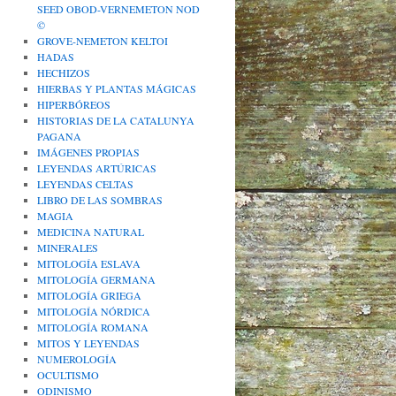
SEED OBOD-VERNEMETON NOD
©
GROVE-NEMETON KELTOI
HADAS
HECHIZOS
HIERBAS Y PLANTAS MÁGICAS
HIPERBÓREOS
HISTORIAS DE LA CATALUNYA
PAGANA
IMÁGENES PROPIAS
LEYENDAS ARTÚRICAS
LEYENDAS CELTAS
LIBRO DE LAS SOMBRAS
MAGIA
MEDICINA NATURAL
MINERALES
MITOLOGÍA ESLAVA
MITOLOGÍA GERMANA
MITOLOGÍA GRIEGA
MITOLOGÍA NÓRDICA
MITOLOGÍA ROMANA
MITOS Y LEYENDAS
NUMEROLOGÍA
OCULTISMO
ODINISMO