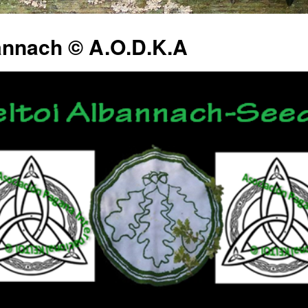
annach © A.O.D.K.A