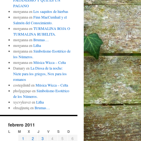
PAGANISMO Y QUÉ ES UN
PAGANO
morganna
en
Los saquitos de hierbas
morganna
en
Finn MacCumhail y el
Salmón del Conocimiento.
morganna
en
TURMALINA ROJA O
TURMALINA RUBELITA.
morganna
en
Brumas…
morganna
en
Litha
morganna
en
Simbolismo Esotérico de
los Números.
morganna
en
Música Wicca – Celta
Damary
en
La Diosa de la noche:
Nicte para los griegos, Nox para los
romanos
costegdmtd
en
Música Wicca – Celta
phsfgqypqo
en
Simbolismo Esotérico
de los Números.
xycvykuvcr
en
Litha
ohxqljnntq
en
Brumas…
febrero 2011
L
M
X
J
V
S
D
1
2
3
4
5
6