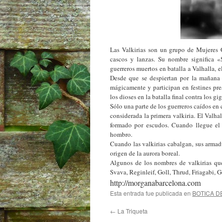
Las Valkirias son un grupo de Mujeres 
cascos y lanzas. Su nombre significa «
guerreros muertos en batalla a Valhalla, 
Desde que se despiertan por la mañana s
mágicamente y participan en festines pres
los dioses en la batalla final contra los g
Sólo una parte de los guerreros caídos en 
considerada la primera valkiria. El Valha
formado por escudos. Cuando llegue el
hombro.
Cuando las valkirias cabalgan, sus armadu
origen de la aurora boreal.
Algunos de los nombres de valkirias que
Svava, Reginleif, Goll, Thrud, Friagabi, G
http://morganabarcelona.com
Esta entrada fue publicada en
BOTICA D
←
La Triqueta