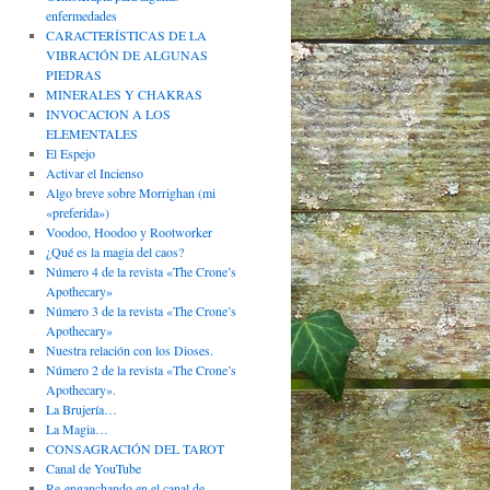
enfermedades
CARACTERÍSTICAS DE LA
VIBRACIÓN DE ALGUNAS
PIEDRAS
MINERALES Y CHAKRAS
INVOCACION A LOS
ELEMENTALES
El Espejo
Activar el Incienso
Algo breve sobre Morrighan (mi
«preferida»)
Voodoo, Hoodoo y Rootworker
¿Qué es la magia del caos?
Número 4 de la revista «The Crone’s
Apothecary»
Número 3 de la revista «The Crone’s
Apothecary»
Nuestra relación con los Dioses.
Número 2 de la revista «The Crone’s
Apothecary».
La Brujería…
La Magia…
CONSAGRACIÓN DEL TAROT
Canal de YouTube
Re-enganchando en el canal de