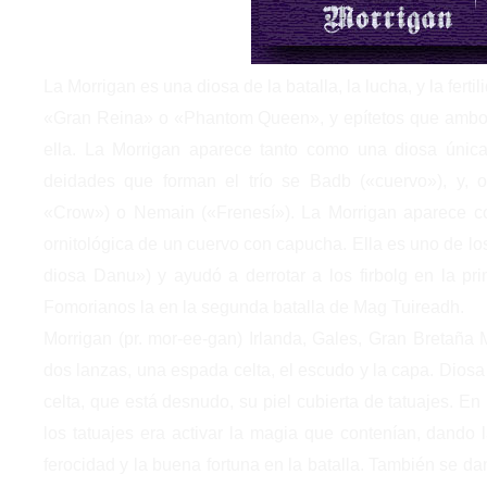
La
Morrigan es una diosa de la batalla, la lucha, y la fer
«Gran Reina» o «Phantom Queen», y epítetos que ambos
ella. La Morrigan aparece tanto como una diosa única
deidades que forman el trío se Badb («cuervo»), y, 
«Crow») o Nemain («Frenesí»). La Morrigan aparece co
ornitológica de un cuervo con capucha. Ella es uno de lo
diosa Danu») y ayudó a derrotar a los firbolg en la pr
Fomorianos la en la segunda batalla de Mag Tuireadh.
Morrigan (pr. mor-ee-gan) Irlanda, Gales, Gran Bretaña 
dos lanzas, una espada celta, el escudo y la capa. Diosa c
celta, que está desnudo, su piel cubierta de tatuajes. En 
los tatuajes era activar la magia que contenían, dando la
ferocidad y la buena fortuna en la batalla. También se d