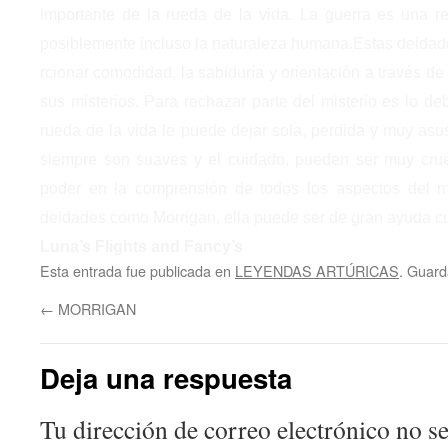
importante de la rueda de la vida. La guerra es una re
posiblemente incluso la naturaleza humana.Estas deidad
rcionar comodidad, la sabiduría y orientación a través de 
sus misterios. Para rechazar parte del misterio es lo deb
rueda de la vida le puede dejar sola, perdida y muy asus
siempre son suaves y el cuidado, pueden ser muy cru
poder en la comprensión de todos los aspectos del
deidades como Morrigan, ella puede ser de gran ayuda cua
Luna’s Flights and Fancy’s
Esta entrada fue publicada en
LEYENDAS ARTÚRICAS
. Guard
←
MORRIGAN
Deja una respuesta
Tu dirección de correo electrónico no se