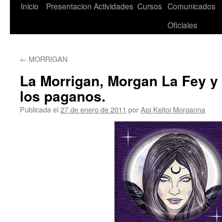
Saltar
Inicio
Presentacion
Actividades
Cursos
Comunicados
al
Oficiales
contenido
←
MORRIGAN
La Morrigan, Morgan La Fey y
los paganos.
Publicada el
27 de enero de 2011
por
Api Keltoi Morganna