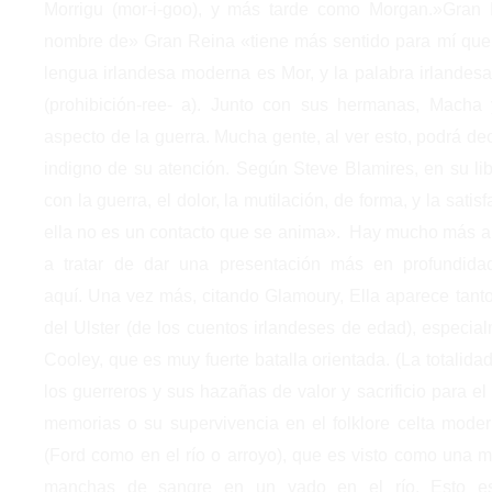
Morrigu (mor-i-goo), y más tarde como Morgan.»Gran
nombre de» Gran Reina «tiene más sentido para mí que l
lengua irlandesa moderna es Mor, y la palabra irlandes
(prohibición-ree- a). Junto con sus hermanas, Macha 
aspecto de la guerra. Mucha gente, al ver esto, podrá deci
indigno de su atención. Según Steve Blamires, en su li
con la guerra, el dolor, la mutilación, de forma, y la sati
ella no es un contacto que se anima». Hay mucho más a 
a tratar de dar una presentación más en profundid
aquí. Una vez más, citando Glamoury, Ella aparece tanto 
del Ulster (de los cuentos irlandeses de edad), especia
Cooley, que es muy fuerte batalla orientada. (La totalidad
los guerreros y sus hazañas de valor y sacrificio para e
memorias o su supervivencia en el folklore celta mode
(Ford como en el río o arroyo), que es visto como una mu
manchas de sangre en un vado en el río. Esto es