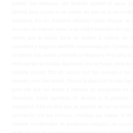
batalla. Sin embargo, ella también planteó el agua, p
ejército para cruzar el río mismo en que se la vio profé
armadura. En las leyendas artúricas, como Morgan le 
acusada de intentar matar a su medio hermano del rey. E
reinas que lo llevan fuera de Avalon a curarse de s
curandera y maga es también mencionada por Chretian de
la historia más ayuda a identificar Morgan le Fey como la 
en el campo de batalla, ayudando con su magia, pero no s
aspecto oscuro Ella se asocia con los cuervos o los 
armado y con dos lanzas. Ella es la diosa de los ríos, la
para ella que las armas a menudo se encuentran en e
ofrecieron como sacrificio. El destino y la profecí
favorables. Ella se dice que es patrona de las sacerdoti
asociación con los cuervos, cornejas, las hadas, el des
estudiar las deidades de panteones antiguos, es necesar
estilo de vida de las personas que primero los adoraban.