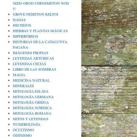
SEED OBOD-VERNEMETON NOD
©
GROVE-NEMETON KELTOI
HADAS
HECHIZOS
HIERBAS Y PLANTAS MÁGICAS
HIPERBÓREOS
HISTORIAS DE LA CATALUNYA
PAGANA
IMÁGENES PROPIAS
LEYENDAS ARTÚRICAS
LEYENDAS CELTAS
LIBRO DE LAS SOMBRAS
MAGIA
MEDICINA NATURAL
MINERALES
MITOLOGÍA ESLAVA
MITOLOGÍA GERMANA
MITOLOGÍA GRIEGA
MITOLOGÍA NÓRDICA
MITOLOGÍA ROMANA
MITOS Y LEYENDAS
NUMEROLOGÍA
OCULTISMO
ODINISMO