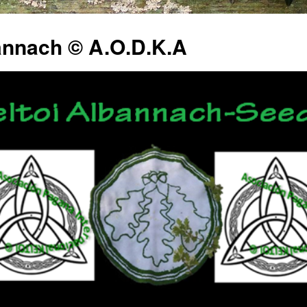
annach © A.O.D.K.A