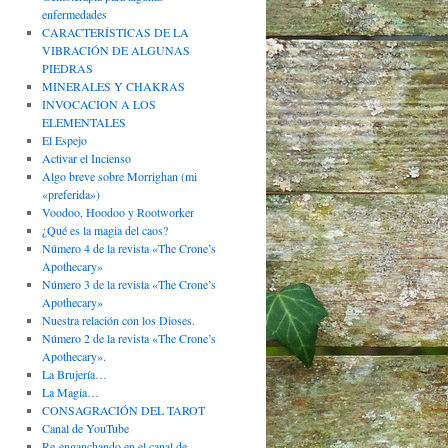
enfermedades
CARACTERÍSTICAS DE LA
VIBRACIÓN DE ALGUNAS
PIEDRAS
MINERALES Y CHAKRAS
INVOCACION A LOS
ELEMENTALES
El Espejo
Activar el Incienso
Algo breve sobre Morrighan (mi
«preferida»)
Voodoo, Hoodoo y Rootworker
¿Qué es la magia del caos?
Número 4 de la revista «The Crone’s
Apothecary»
Número 3 de la revista «The Crone’s
Apothecary»
Nuestra relación con los Dioses.
Número 2 de la revista «The Crone’s
Apothecary».
La Brujería…
La Magia…
CONSAGRACIÓN DEL TAROT
Canal de YouTube
Re-enganchando en el canal de