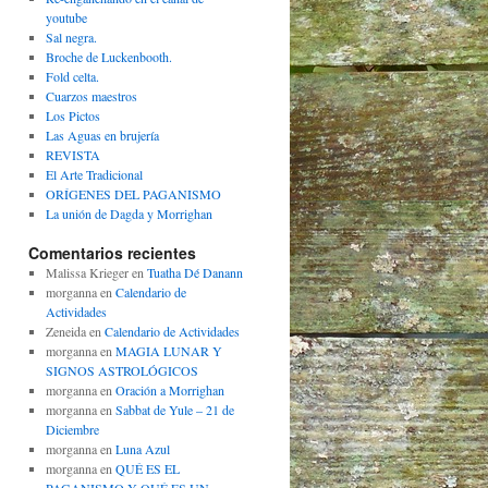
youtube
Sal negra.
Broche de Luckenbooth.
Fold celta.
Cuarzos maestros
Los Pictos
Las Aguas en brujería
REVISTA
El Arte Tradicional
ORÍGENES DEL PAGANISMO
La unión de Dagda y Morrighan
Comentarios recientes
Malissa Krieger
en
Tuatha Dé Danann
morganna
en
Calendario de
Actividades
Zeneida
en
Calendario de Actividades
morganna
en
MAGIA LUNAR Y
SIGNOS ASTROLÓGICOS
morganna
en
Oración a Morrighan
morganna
en
Sabbat de Yule – 21 de
Diciembre
morganna
en
Luna Azul
morganna
en
QUÉ ES EL