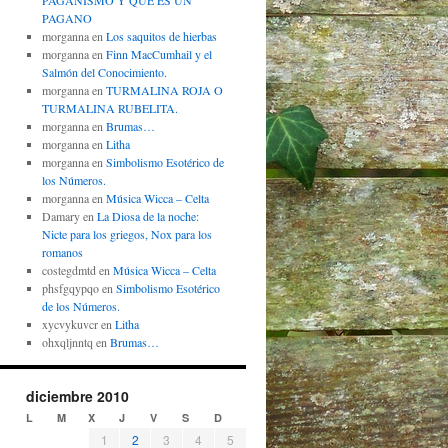
PAGANISMO Y QUÉ ES UN
PAGANO
morganna
en
Los saquitos de hierbas
morganna
en
Finn MacCumhail y el
Salmón del Conocimiento.
morganna
en
TURMALINA ROJA O
TURMALINA RUBELITA.
morganna
en
Brumas…
morganna
en
Litha
morganna
en
Simbolismo Esotérico de
los Números.
morganna
en
Música Wicca – Celta
Damary
en
La Diosa de la noche:
Nicte para los griegos, Nox para los
romanos
costegdmtd
en
Música Wicca – Celta
phsfgqypqo
en
Simbolismo Esotérico
de los Números.
xycvykuvcr
en
Litha
ohxqljnntq
en
Brumas…
diciembre 2010
L
M
X
J
V
S
D
1
2
3
4
5