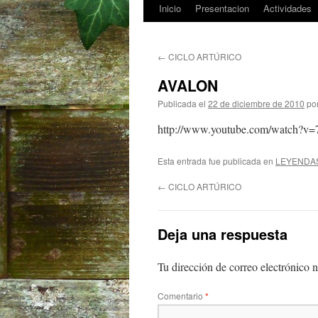
Inicio
Presentacion
Actividades
Saltar
al
←
CICLO ARTÚRICO
contenido
AVALON
Publicada el
22 de diciembre de 2010
po
http://www.youtube.com/watch?v
Esta entrada fue publicada en
LEYENDA
←
CICLO ARTÚRICO
Deja una respuesta
Tu dirección de correo electrónico n
Comentario
*