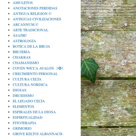
AMULETOS
ANOTACIONES PERDIDAS
ANTIGUA RELIGION ©
ANTIGUAS CIVILIZACIONES
ARCANNUM ©
ARTE TRADICIONAL
ÁSATRÚ
ASTROLOGÍA
BOTICA DE LA BRUJA
BRUJERÍA
CHAKRAS
CHAMANISMO
COVEN WICCA AVALON ☽✪☾
CRECIMIENTO PERSONAL
CULTURA CELTA
CULTURA NÓRDICA
DIOSAS
DRUIDISMO
EL LEGADO CELTA
ELEMENTOS
ESPIRALES DE LA DIOSA
ESPIRITUALIDAD
FITOTERAPIA
GRIMORIO
GROVE KELTOI ALBANNACH-