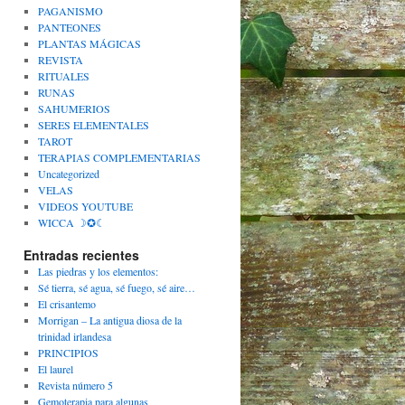
PAGANISMO
PANTEONES
PLANTAS MÁGICAS
REVISTA
RITUALES
RUNAS
SAHUMERIOS
SERES ELEMENTALES
TAROT
TERAPIAS COMPLEMENTARIAS
Uncategorized
VELAS
VIDEOS YOUTUBE
WICCA ☽✪☾
Entradas recientes
Las piedras y los elementos:
Sé tierra, sé agua, sé fuego, sé aire…
El crisantemo
Morrigan – La antigua diosa de la
trinidad irlandesa
PRINCIPIOS
El laurel
Revista número 5
Gemoterapia para algunas