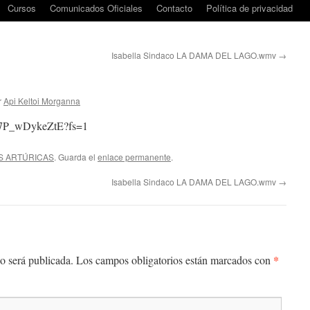
Cursos
Comunicados Oficiales
Contacto
Política de privacidad
Isabella Sindaco LA DAMA DEL LAGO.wmv
→
r
Api Keltoi Morganna
=7P_wDykeZtE?fs=1
S ARTÚRICAS
. Guarda el
enlace permanente
.
Isabella Sindaco LA DAMA DEL LAGO.wmv
→
*
o será publicada.
Los campos obligatorios están marcados con