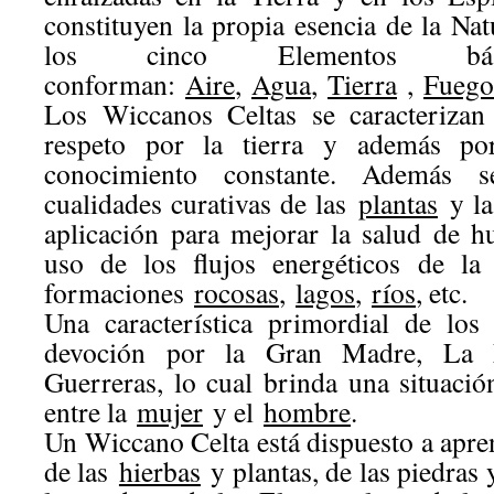
constituyen la propia esencia de la Nat
los cinco Elementos b
conforman:
Aire
,
Agua
,
Tierra
,
Fuego
Los Wiccanos Celtas se caracterizan
respeto por la tierra y además por
conocimiento constante. Además s
cualidades curativas de las
plantas
y l
aplicación para mejorar la salud de 
uso de los flujos energéticos de la
formaciones
rocosas
,
lagos
,
ríos
, etc.
Una característica primordial de los
devoción por la Gran Madre, La 
Guerreras, lo cual brinda una situació
entre la
mujer
y el
hombre
.
Un Wiccano Celta está dispuesto a apren
de las
hierbas
y plantas, de las piedras