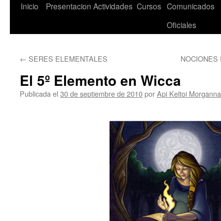
Saltar
Inicio
Presentacion
Actividades
Cursos
Comunicados
al
Oficiales
contenido
←
SERES ELEMENTALES
NOCIONES 
El 5º Elemento en Wicca
Publicada el
30 de septiembre de 2010
por
Api Keltoi Morganna