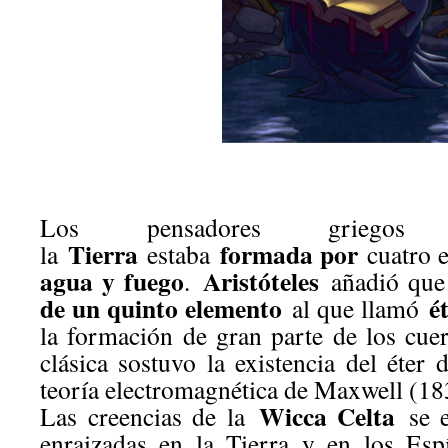
Los pensadores griegos
Tierra
formada por
la
estaba
cuatro 
agua y fuego
Aristóteles
.
añadió qu
de un quinto elemento
é
al que llamó
la formación de gran parte de los cuer
clásica sostuvo la existencia del éter d
teoría electromagnética de Maxwell (1
Wicca Celta
Las creencias de la
se e
enraizadas en la Tierra y en los Esp