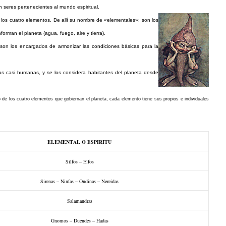
n seres pertenecientes al mundo espiritual.
e los cuatro elementos. De allí su nombre de «elementales»: son los
orman el planeta (agua, fuego, aire y tierra).
 son los encargados de armonizar las condiciones básicas para la
s casi humanas, y se los considera habitantes del planeta desde
 de los cuatro elementos que gobiernan el planeta, cada elemento tiene sus propios e individuales
ELEMENTAL O ESPIRITU
Silfos – Elfos
Sirenas – Ninfas – Ondinas – Nereidas
Salamandras
Gnomos – Duendes – Hadas