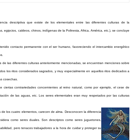
encia descriptiva que existe de los elementales entre las diferentes culturas de la
s, egipcios, caldeos, chinos, indígenas de la Polinesia, Africa, América, etc.), se concluye
enido contacto permanente con el ser humano, favoreciendo el intercambio energético
os.
res de las diferentes culturas anteriormente mencionadas, se encuentran menciones sobre
odos los ritos considerados sagrados, y muy especialmente en aquellos ritos dedicados a
las cosechas.
e ciertas contrariedades concernientes al reino natural, como por ejemplo, el cese de
itación de las aguas, etc. Los seres elementales eran muy respetados por las culturas
es de los cuatro elementos, carecen de alma. Desconocen la diferencia
onsidera como seres duales. Son descriptos como seres juguetones,
sabilidad, pero tenaces trabajadores a la hora de cuidar y proteger su