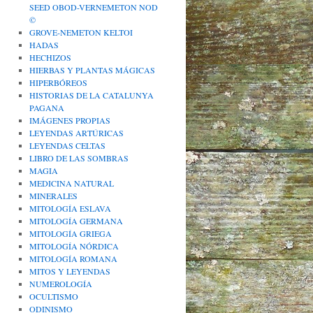
SEED OBOD-VERNEMETON NOD
©
GROVE-NEMETON KELTOI
HADAS
HECHIZOS
HIERBAS Y PLANTAS MÁGICAS
HIPERBÓREOS
HISTORIAS DE LA CATALUNYA
PAGANA
IMÁGENES PROPIAS
LEYENDAS ARTÚRICAS
LEYENDAS CELTAS
LIBRO DE LAS SOMBRAS
MAGIA
MEDICINA NATURAL
MINERALES
MITOLOGÍA ESLAVA
MITOLOGÍA GERMANA
MITOLOGÍA GRIEGA
MITOLOGÍA NÓRDICA
MITOLOGÍA ROMANA
MITOS Y LEYENDAS
NUMEROLOGÍA
OCULTISMO
ODINISMO