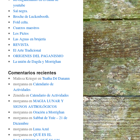
youtube
Sal negra.
Broche de Luckenbooth.
Fold celta.
Cuarzos maestros
Los Pictos
Las Aguas en brujería
REVISTA
El Arte Tradicional
ORÍGENES DEL PAGANISMO
La unión de Dagda y Morrighan
Comentarios recientes
Malissa Krieger
en
Tuatha Dé Danann
morganna
en
Calendario de
Actividades
Zeneida
en
Calendario de Actividades
morganna
en
MAGIA LUNAR Y
SIGNOS ASTROLÓGICOS
morganna
en
Oración a Morrighan
morganna
en
Sabbat de Yule – 21 de
Diciembre
morganna
en
Luna Azul
morganna
en
QUÉ ES EL