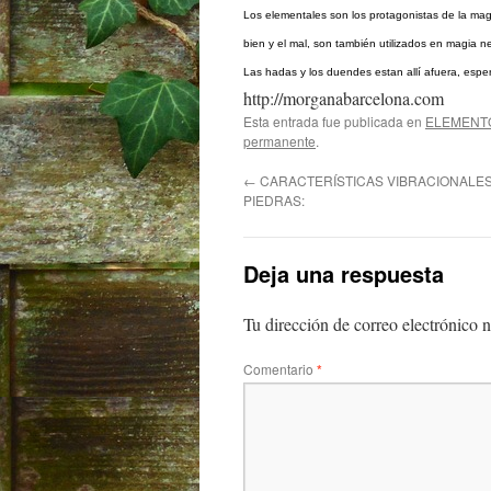
Los elementales son los protagonistas de la magi
bien y el mal, son también utilizados en magia n
Las hadas y los duendes estan allí afuera, esp
http://morganabarcelona.com
Esta entrada fue publicada en
ELEMENT
permanente
.
←
CARACTERÍSTICAS VIBRACIONALE
PIEDRAS:
Deja una respuesta
Tu dirección de correo electrónico n
Comentario
*