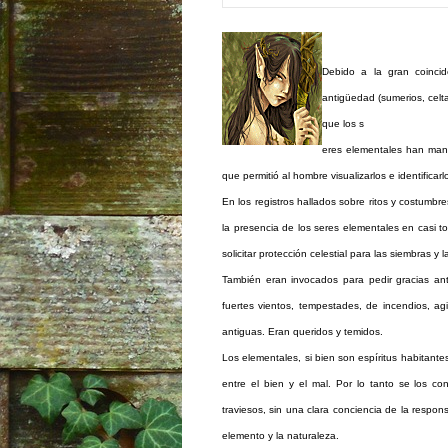
Debido a la gran coincid
antigüedad (sumerios, celta
que los s
eres elementales han mant
que permitió al hombre visualizarlos e identificarl
En los registros hallados sobre ritos y costumb
la presencia de los seres elementales en casi t
solicitar protección celestial para las siembras y 
También eran invocados para pedir gracias ant
fuertes vientos, tempestades, de incendios, ag
antiguas. Eran queridos y temidos.
Los elementales, si bien son espíritus habitant
entre el bien y el mal. Por lo tanto se los c
traviesos, sin una clara conciencia de la respon
elemento y la naturaleza.