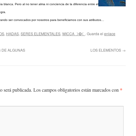
a blanca. Pero al no tener alma ni conciencia de la diferencia entre el
egra.
erando ser convocados por nosotros para beneficiarnos con sus atributos…
OS
,
HADAS
,
SERES ELEMENTALES
,
WICCA ☽✪☾
. Guarda el
enlace
S DE ALGUNAS
LOS ELEMENTOS
→
*
o será publicada.
Los campos obligatorios están marcados con