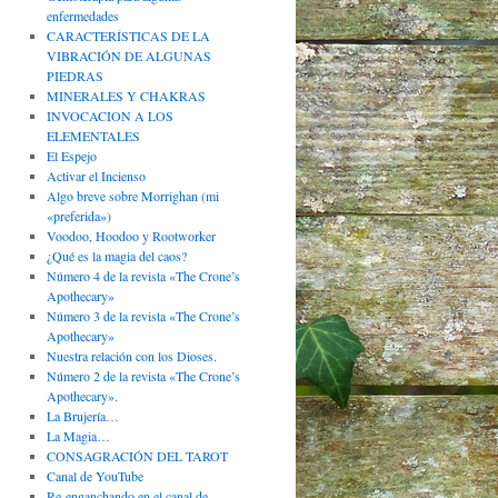
enfermedades
CARACTERÍSTICAS DE LA
VIBRACIÓN DE ALGUNAS
PIEDRAS
MINERALES Y CHAKRAS
INVOCACION A LOS
ELEMENTALES
El Espejo
Activar el Incienso
Algo breve sobre Morrighan (mi
«preferida»)
Voodoo, Hoodoo y Rootworker
¿Qué es la magia del caos?
Número 4 de la revista «The Crone’s
Apothecary»
Número 3 de la revista «The Crone’s
Apothecary»
Nuestra relación con los Dioses.
Número 2 de la revista «The Crone’s
Apothecary».
La Brujería…
La Magia…
CONSAGRACIÓN DEL TAROT
Canal de YouTube
Re-enganchando en el canal de