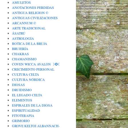
AMULETOS
ANOTACIONES PERDIDAS
ANTIGUA RELIGION ©
ANTIGUAS CIVILIZACIONES
ARCANNUM ©
ARTE TRADICIONAL
ÁSATRÚ
ASTROLOGÍA
BOTICA DE LA BRUJA
BRUJERÍA
CHAKRAS
CHAMANISMO
COVEN WICCA AVALON ☽✪☾
CRECIMIENTO PERSONAL
CULTURA CELTA
CULTURA NÓRDICA
DIOSAS
DRUIDISMO
EL LEGADO CELTA
ELEMENTOS
ESPIRALES DE LA DIOSA
ESPIRITUALIDAD
FITOTERAPIA
GRIMORIO
GROVE KELTOI ALBANNACH-