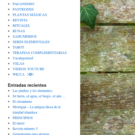
PAGANISMO
PANTEONES
PLANTAS MÁGICAS
REVISTA
RITUALES
RUNAS
SAHUMERIOS
SERES ELEMENTALES
TAROT
TERAPIAS COMPLEMENTARIAS
Uncategorized
VELAS
VIDEOS YOUTUBE
WICCA ☽✪☾
Entradas recientes
Las piedras y los elementos:
Sé tierra, sé agua, sé fuego, sé aire…
El crisantemo
Morrigan – La antigua diosa de la
trinidad irlandesa
PRINCIPIOS
El laurel
Revista número 5
Gemoterapia para algunas