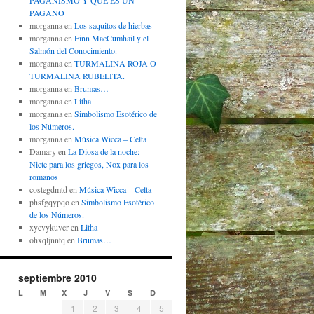
PAGANISMO Y QUÉ ES UN
PAGANO
morganna
en
Los saquitos de hierbas
morganna
en
Finn MacCumhail y el
Salmón del Conocimiento.
morganna
en
TURMALINA ROJA O
TURMALINA RUBELITA.
morganna
en
Brumas…
morganna
en
Litha
morganna
en
Simbolismo Esotérico de
los Números.
morganna
en
Música Wicca – Celta
Damary
en
La Diosa de la noche:
Nicte para los griegos, Nox para los
romanos
costegdmtd
en
Música Wicca – Celta
phsfgqypqo
en
Simbolismo Esotérico
de los Números.
xycvykuvcr
en
Litha
ohxqljnntq
en
Brumas…
septiembre 2010
L
M
X
J
V
S
D
1
2
3
4
5