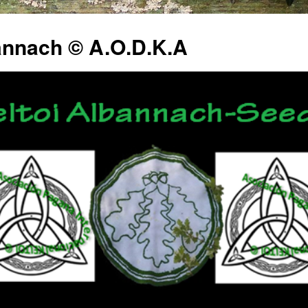
annach © A.O.D.K.A