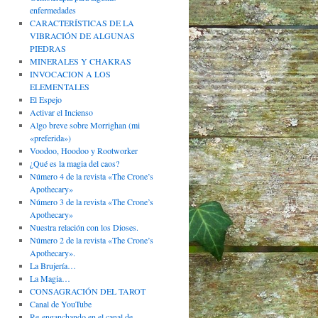
enfermedades
CARACTERÍSTICAS DE LA
VIBRACIÓN DE ALGUNAS
PIEDRAS
MINERALES Y CHAKRAS
INVOCACION A LOS
ELEMENTALES
El Espejo
Activar el Incienso
Algo breve sobre Morrighan (mi
«preferida»)
Voodoo, Hoodoo y Rootworker
¿Qué es la magia del caos?
Número 4 de la revista «The Crone’s
Apothecary»
Número 3 de la revista «The Crone’s
Apothecary»
Nuestra relación con los Dioses.
Número 2 de la revista «The Crone’s
Apothecary».
La Brujería…
La Magia…
CONSAGRACIÓN DEL TAROT
Canal de YouTube
Re-enganchando en el canal de