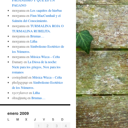
PAGANISMO Y QUÉ ES UN
PAGANO
morganna
en
Los saquitos de hierbas
morganna
en
Finn MacCumhail y el
Salmón del Conocimiento.
morganna
en
TURMALINA ROJA O
TURMALINA RUBELITA.
morganna
en
Brumas…
morganna
en
Litha
morganna
en
Simbolismo Esotérico de
los Números.
morganna
en
Música Wicca – Celta
Damary
en
La Diosa de la noche:
Nicte para los griegos, Nox para los
romanos
costegdmtd
en
Música Wicca – Celta
phsfgqypqo
en
Simbolismo Esotérico
de los Números.
xycvykuvcr
en
Litha
ohxqljnntq
en
Brumas…
enero 2009
L
M
X
J
V
S
D
1
2
3
4