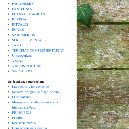
PAGANISMO
PANTEONES
PLANTAS MÁGICAS
REVISTA
RITUALES
RUNAS
SAHUMERIOS
SERES ELEMENTALES
TAROT
TERAPIAS COMPLEMENTARIAS
Uncategorized
VELAS
VIDEOS YOUTUBE
WICCA ☽✪☾
Entradas recientes
Las piedras y los elementos:
Sé tierra, sé agua, sé fuego, sé aire…
El crisantemo
Morrigan – La antigua diosa de la
trinidad irlandesa
PRINCIPIOS
El laurel
Revista número 5
Gemoterapia para algunas