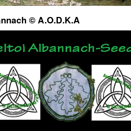
annach © A.O.D.K.A