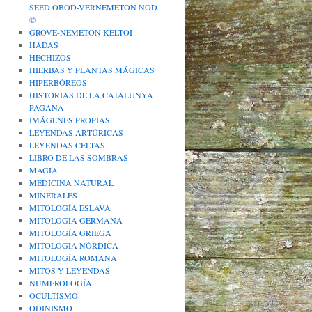
SEED OBOD-VERNEMETON NOD
©
GROVE-NEMETON KELTOI
HADAS
HECHIZOS
HIERBAS Y PLANTAS MÁGICAS
HIPERBÓREOS
HISTORIAS DE LA CATALUNYA
PAGANA
IMÁGENES PROPIAS
LEYENDAS ARTÚRICAS
LEYENDAS CELTAS
LIBRO DE LAS SOMBRAS
MAGIA
MEDICINA NATURAL
MINERALES
MITOLOGÍA ESLAVA
MITOLOGÍA GERMANA
MITOLOGÍA GRIEGA
MITOLOGÍA NÓRDICA
MITOLOGÍA ROMANA
MITOS Y LEYENDAS
NUMEROLOGÍA
OCULTISMO
ODINISMO