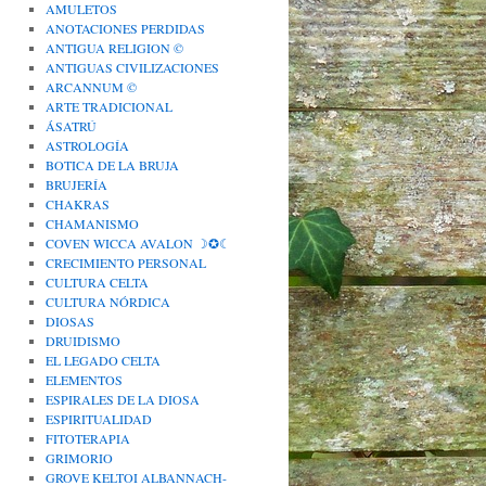
AMULETOS
ANOTACIONES PERDIDAS
ANTIGUA RELIGION ©
ANTIGUAS CIVILIZACIONES
ARCANNUM ©
ARTE TRADICIONAL
ÁSATRÚ
ASTROLOGÍA
BOTICA DE LA BRUJA
BRUJERÍA
CHAKRAS
CHAMANISMO
COVEN WICCA AVALON ☽✪☾
CRECIMIENTO PERSONAL
CULTURA CELTA
CULTURA NÓRDICA
DIOSAS
DRUIDISMO
EL LEGADO CELTA
ELEMENTOS
ESPIRALES DE LA DIOSA
ESPIRITUALIDAD
FITOTERAPIA
GRIMORIO
GROVE KELTOI ALBANNACH-