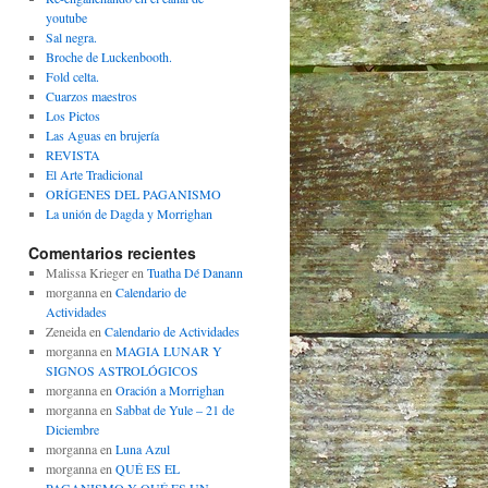
youtube
Sal negra.
Broche de Luckenbooth.
Fold celta.
Cuarzos maestros
Los Pictos
Las Aguas en brujería
REVISTA
El Arte Tradicional
ORÍGENES DEL PAGANISMO
La unión de Dagda y Morrighan
Comentarios recientes
Malissa Krieger
en
Tuatha Dé Danann
morganna
en
Calendario de
Actividades
Zeneida
en
Calendario de Actividades
morganna
en
MAGIA LUNAR Y
SIGNOS ASTROLÓGICOS
morganna
en
Oración a Morrighan
morganna
en
Sabbat de Yule – 21 de
Diciembre
morganna
en
Luna Azul
morganna
en
QUÉ ES EL