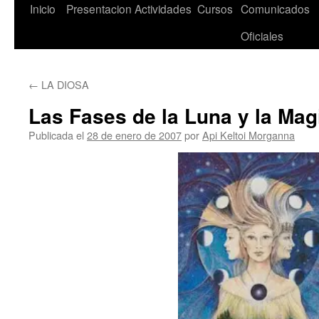
Saltar
Inicio
Presentacion
Actividades
Cursos
Comunicados
al
Oficiales
contenido
←
LA DIOSA
Las Fases de la Luna y la Mag
Publicada el
28 de enero de 2007
por
Api Keltoi Morganna